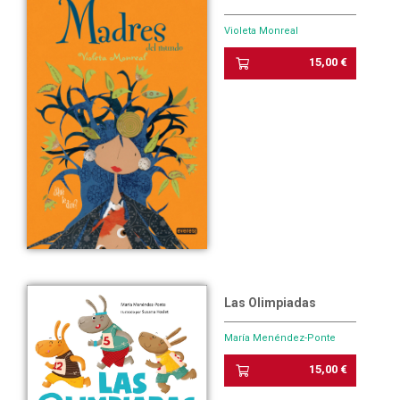
Violeta Monreal
15,00 €
Las Olimpiadas
María Menéndez-Ponte
15,00 €