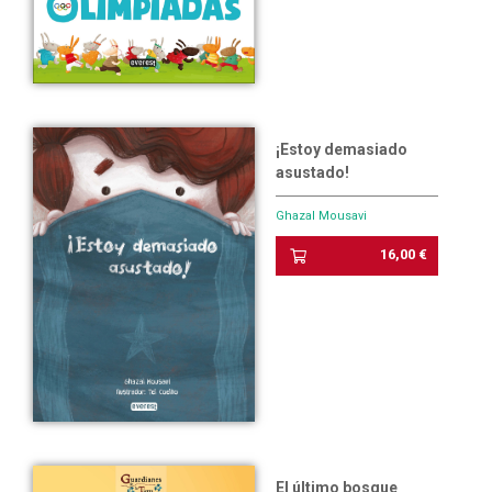
¡Estoy demasiado
asustado!
Ghazal Mousavi
16,00 €
El último bosque