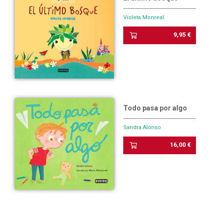
Violeta Monreal
9,95 €
Todo pasa por algo
Sandra Alonso
16,00 €