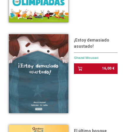
¡Estoy demasiado
asustado!
Ghazal Mousavi
16,00 €
El último bosque