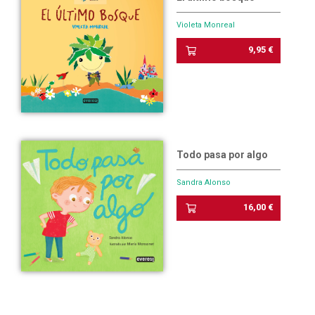
Violeta Monreal
9,95 €
Todo pasa por algo
Sandra Alonso
16,00 €