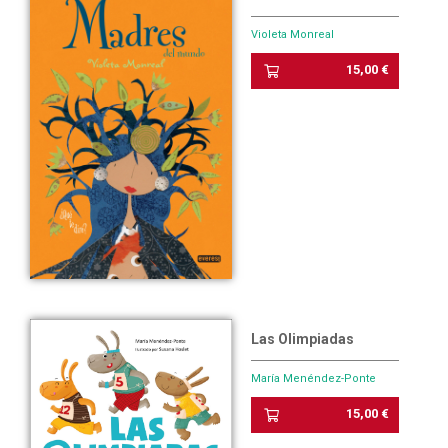
Violeta Monreal
15,00 €
Las Olimpiadas
María Menéndez-Ponte
15,00 €