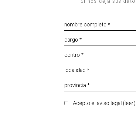
Si nos deja sus dat
Acepto el aviso legal (
leer
)