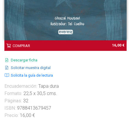
16,00 €
COMPRAR
Descargar ficha
Solicitar muestra digital
Solicita la guía de lectura
Encuadernación:
Tapa dura
Formato:
22,5 x 30,5 cms.
Páginas:
32
ISBN:
9788413679457
Precio:
16,00 €