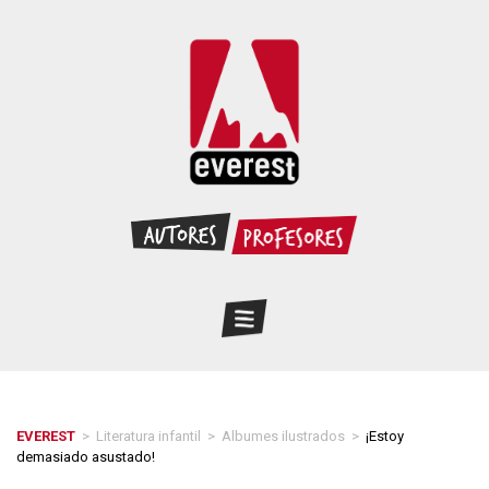
EVEREST
>
Literatura infantil
>
Albumes ilustrados
>
¡Estoy
demasiado asustado!