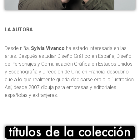
LA AUTORA
Desde niña,
Sylvia Vivanco
ha estado interesada en las
artes. Después estudiar Diseño Gráfico en España, Diseño
de Personajes y Comunicación Gráfica en Estados Unidos
y Escenografía y Dirección de Cine en Francia, descubrió
que a lo que realmente quería dedicarse era a la ilustración.
Así, desde 2007 dibuja para empresas y editoriales
españolas y extranjeras.