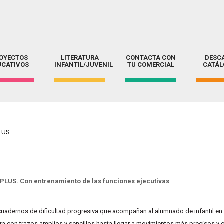
OYECTOS
LITERATURA
CONTACTA CON
DESC
UCATIVOS
INFANTIL/JUVENIL
TU COMERCIAL
CATÁ
LUS
PLUS. Con entrenamiento de las funciones ejecutivas
cuadernos de dificultad progresiva
que acompañan al alumnado de infantil en 
a con trazos amplios y sencillos hasta llegar a movimientos más precisos y 