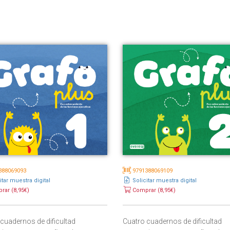
388069093
9791388069109
itar muestra digital
Solicitar muestra digital
ar (8,95€)
Comprar (8,95€)
cuadernos de dificultad
Cuatro cuadernos de dificultad