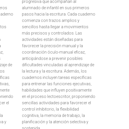
progresiva que acompañan al
eros
alumnado de infantil en sus primeros
cuaderno
pasos hacia la escritura. Cada cuaderno
comienza con trazos amplios y
ntos
sencillos hasta llegar a movimientos
más precisos y controlados. Las
a
actividades están diseñadas para
a
favorecer la precisión manual y la
z,
coordinación óculo-manual eficaz,
s
anticipándose a prevenir posibles
zaje de
dificultades vinculadas al aprendizaje de
los
la lectura y la escritura. Además, los
íficas
cuadernos incluyen tareas específicas
tivas,
para entrenar las funciones ejecutivas,
amente
habilidades que influyen positivamente
poniendo
en el proceso lectoescritor, proponiendo
cer el
sencillas actividades para favorecer el
control inhibitorio, la flexibilidad
la
cognitiva, la memoria de trabajo, la
va y
planificación y la atención selectiva y
sostenida.