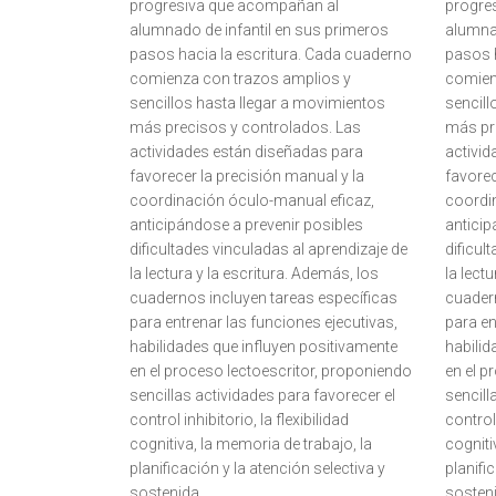
progresiva que acompañan al
progre
alumnado de infantil en sus primeros
alumnad
pasos hacia la escritura. Cada cuaderno
pasos h
comienza con trazos amplios y
comien
sencillos hasta llegar a movimientos
sencill
más precisos y controlados. Las
más pr
actividades están diseñadas para
activi
favorecer la precisión manual y la
favorec
coordinación óculo-manual eficaz,
coordi
anticipándose a prevenir posibles
anticip
dificultades vinculadas al aprendizaje de
dificul
la lectura y la escritura. Además, los
la lect
cuadernos incluyen tareas específicas
cuadern
para entrenar las funciones ejecutivas,
para en
habilidades que influyen positivamente
habilid
en el proceso lectoescritor, proponiendo
en el p
sencillas actividades para favorecer el
sencill
control inhibitorio, la flexibilidad
control 
cognitiva, la memoria de trabajo, la
cogniti
planificación y la atención selectiva y
planifi
sostenida.
sosten