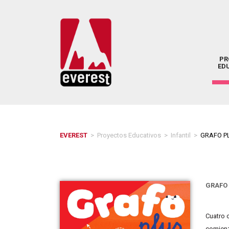
PR
ED
EVEREST
>
Proyectos Educativos
>
Infantil
>
GRAFO P
GRAFO 
Cuatro 
comienz