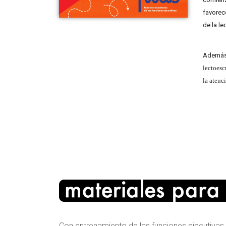
favorec
de la lec
Además,
lectoesc
la atenc
Con entrenamiento de las funciones ejecutivas