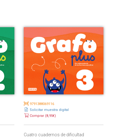
9791388069116
Solicitar muestra digital
Comprar (8,95€)
Cuatro cuadernos de dificultad