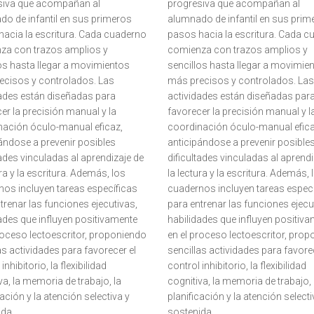
siva que acompañan al
progresiva que acompañan al
o de infantil en sus primeros
alumnado de infantil en sus prim
acia la escritura. Cada cuaderno
pasos hacia la escritura. Cada 
za con trazos amplios y
comienza con trazos amplios y
os hasta llegar a movimientos
sencillos hasta llegar a movimie
ecisos y controlados. Las
más precisos y controlados. Las
dades están diseñadas para
actividades están diseñadas par
er la precisión manual y la
favorecer la precisión manual y l
nación óculo-manual eficaz,
coordinación óculo-manual efica
ándose a prevenir posibles
anticipándose a prevenir posible
tades vinculadas al aprendizaje de
dificultades vinculadas al aprendi
ura y la escritura. Además, los
la lectura y la escritura. Además, 
os incluyen tareas específicas
cuadernos incluyen tareas espec
trenar las funciones ejecutivas,
para entrenar las funciones ejecu
ades que influyen positivamente
habilidades que influyen positiv
roceso lectoescritor, proponiendo
en el proceso lectoescritor, pro
as actividades para favorecer el
sencillas actividades para favore
inhibitorio, la flexibilidad
control inhibitorio, la flexibilidad
va, la memoria de trabajo, la
cognitiva, la memoria de trabajo, 
cación y la atención selectiva y
planificación y la atención selecti
ida.
sostenida.