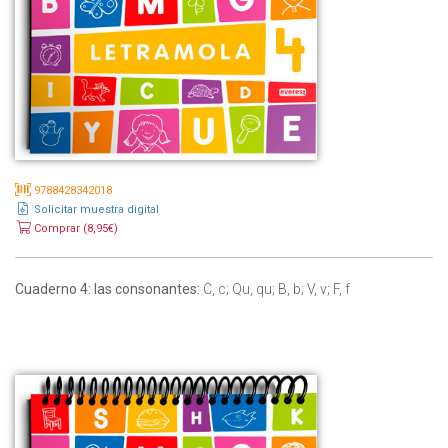
9788428342018
Solicitar muestra digital
Comprar (8,95€)
Cuaderno 4: las consonantes:
C, c; Qu, qu; B, b; V, v; F, f