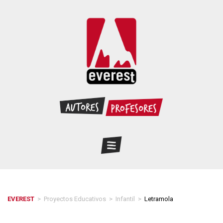
EVEREST
>
Proyectos Educativos
>
Infantil
>
Letramola