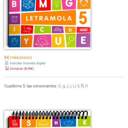
9788428342025
Solicitar muestra digital
Comprar (8,95€)
Cuaderno 5: las consonantes:
G, g; J, j; Ll, ll; Ñ, ñ