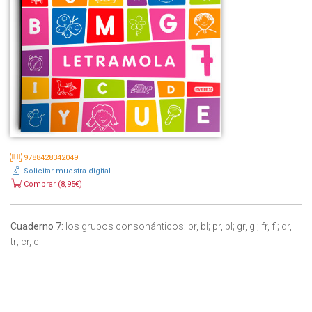
9788428342049
Solicitar muestra digital
Comprar (8,95€)
Cuaderno 7:
los grupos consonánticos: br, bl; pr, pl; gr, gl; fr, fl; dr,
tr; cr, cl