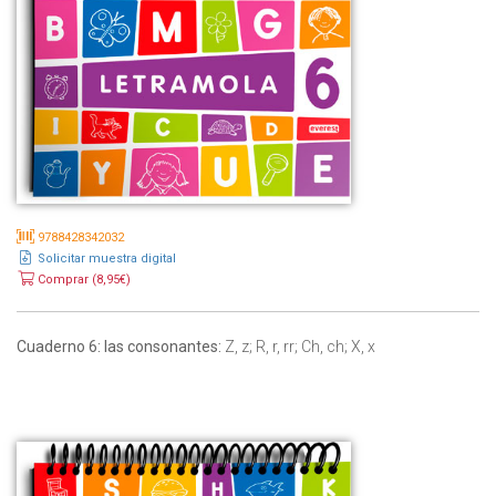
9788428342032
Solicitar muestra digital
Comprar (8,95€)
Cuaderno 6: las consonantes:
Z, z; R, r, rr; Ch, ch; X, x