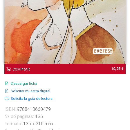
10,95 €
COMPRAR
Descargar ficha
Solicitar muestra digital
Solicita la guía de lectura
ISBN:
9788413660479
Nº de páginas:
136
Formato:
135 x 210 mm.